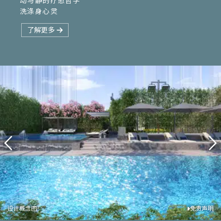
动与静的疗愈哲学
Dancing Water
Tea Academy
Blossom
Purple Pavilion
洗涤身心灵
了解更多
设计概念图
设计概念图
设计概念图
设计概念图
设计概念图
设计概念图
免责声明
免责声明
免责声明
免责声明
免责声明
免责声明
2
2
2
1,2
2
2