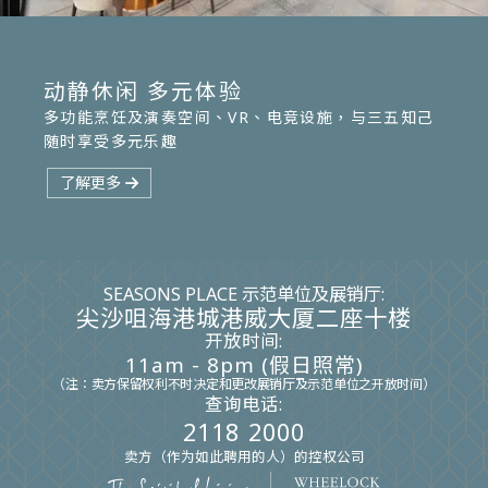
动静休闲 多元体验
多功能烹饪及演奏空间、VR、电竞设施，与三五知己
Dreamscape
Arena
Sakura
Rhythm
随时享受多元乐趣
虚拟探索宇宙
电竞场
了解更多
SEASONS PLACE
示范单位及展销厅:
尖沙咀海港城港威大厦二座十楼
开放时间:
11am - 8pm (假日照常)
（注：卖方保留权利不时决定和更改展销厅及示范单位之开放时间）
查询电话:
2118 2000
卖方（作为如此聘用的人）的控权公司