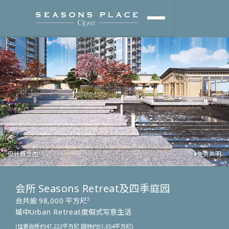
设计概念图
免责声明
1,2
会所
Seasons Retreat
及四季庭园
合共逾
98,000
平方尺
3
城中
Urban Retreat
度假式写意生活
(住客会所约47,222平方尺 园林约51,054平方尺)