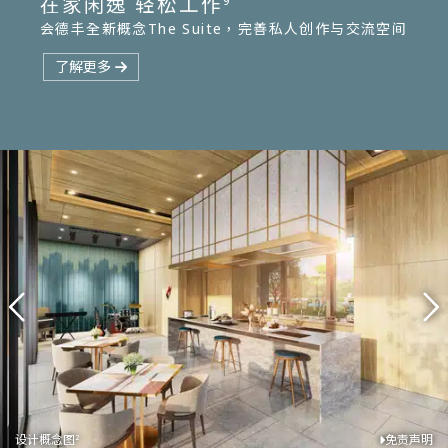
在家闲逸 轻松工作
9
会德丰全新概念The Suite，完善私人创作与交流空间
The Suite
9,13
了解更多
设计概念图
库存图片
设计概念图
设计概念图
免责声明
免责声明
免责声明
免责声明
4
2
2
2