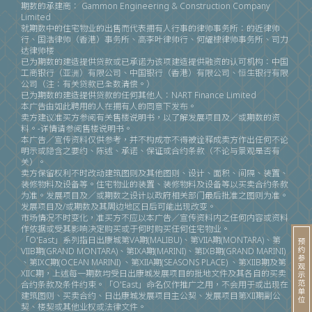
期数的承建商∶ Gammon Engineering & Construction Company
Limited
就期数中的住宅物业的出售而代表拥有人行事的律师事务所∶的近律师
行、国浩律师（香港）事务所、高李叶律师行、何耀棣律师事务所、司力
达律师楼
已为期数的建造提供贷款或已承诺为该项建造提供融资的认可机构∶中国
工商银行（亚洲）有限公司、中国银行（香港）有限公司、恒生银行有限
公司（注：有关贷款已全数清偿。）
已为期数的建造提供贷款的任何其他人∶NART Finance Limited
本广告由如此聘用的人在拥有人的同意下发布。
卖方建议准买方参阅有关售楼说明书，以了解发展项目及／或期数的资
料。-详情请参阅售楼说明书。
本广告／宣传资料仅供参考，并不构成亦不得被诠释成卖方作出任何不论
明示或隐含之要约、陈述、承诺、保证或合约条款（不论与景观是否有
关）。
卖方保留权利不时改动建筑图则及其他图则、设计、面积、间隔、装置、
装修物料及设备等。住宅物业的装置、装修物料及设备等以买卖合约条款
为准。发展项目及／或期数之设计以政府相关部门最后批准之图则为准。
发展项目及/或期数及其周边地区日后可能出现改变。
市场情况不时变化，准买方不应以本广告／宣传资料内之任何内容或资料
作依据或受其影响决定购买或于何时购买任何住宅物业。
「O'East」系列指日出康城第VA期(MALIBU)、第VIIA期(MONTARA)、第
VIIB期(GRAND MONTARA)、第IXA期(MARINI)、第IXB期(GRAND MARINI)
、第IXC期(OCEAN MARINI) 、第XIIA期(SEASONS PLACE) 、第XIIB期及第
XIIC期，上述每一期数均受日出康城发展项目的批地文件及其各自的买卖
合约条款及条件约束。「O'East」命名仅作推广之用，不会用于或出现在
建筑图则、买卖合约、日出康城发展项目主公契、发展项目第XII期副公
契、楼契或其他业权或法律文件。