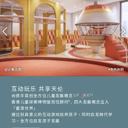
设计概念图
设计概念图
设计概念图
设计概念图
设计概念图
免责声明
免责声明
免责声明
免责声明
免责声明
2
2
2
2
2
互动玩乐 共享天伦
会德丰首创全方位儿童发展概念
11
香港儿童探索博物馆担任顾问
, 四大发展概念注入
8
「童游世界」
通过别具意义的互动游戏培养孩子，同时启发跨代学
习，全方位启发孩子发展