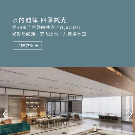
水的韵律 四季粼光
约50米
室外园林泳池连Jacuzzi
10
The Kamo
Lagoon
The Crystal
Jacuzzi
Kiddle
光影动感池、室内泳池、儿童嬉水园
室外园林游泳池
光影动感池
室内琉璃星映池
水力涌泉
儿童嬉水园
了解更多