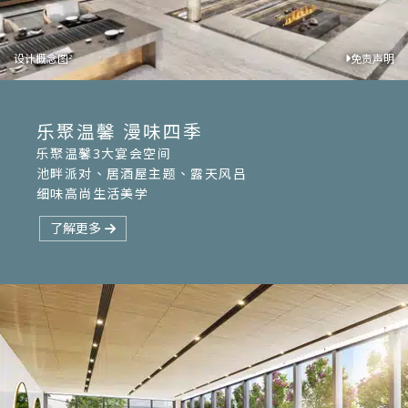
设计概念图
设计概念图
设计概念图
设计概念图
设计概念图
免责声明
免责声明
免责声明
免责声明
免责声明
2
2
2
2
2
乐聚温馨 漫味四季
乐聚温馨3大宴会空间
Seasons House
Sunset Palace
The Pavilion
The Pavilion
池畔派对、居酒屋主题、露天风吕
御池.宴
浮宫.宴
川汤.宴
川汤.宴
细味高尚生活美学
了解更多