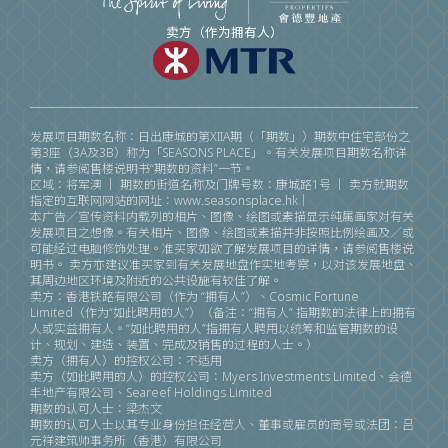
卖方（作为拥有人）
发展项目期数名称：日出康城的第XIIA期（「期数」）期数中住宅部份之
第3座（3A及3B）称为「SEASONS PLACE」。有关发展项目期数名称详
情，请参阅售楼说明书“期数的资料”一节。
区域：将军澳 ｜ 期数的街道名称及门牌号数：康城路1号 ｜ 卖方就期数
指定的互联网网站的网址：www.seasonsplace.hk｜
本广告／宣传资料内载列的相片、图像、绘图或素描显示纯属画家对有关
发展项目之想像。有关相片、图像、绘图或素描并非按照比例绘画及／或
可能经过电脑修饰处理。准买家如欲了解发展项目的详情，请参阅售楼说
明书。 卖方亦建议准买家到有关发展地盘作实地考察，以对该发展地盘、
其周边地区环境及附近的公共设施有较佳了解。
卖方：香港铁路有限公司（作为 “拥有人”）、Cosmic Fortune
Limited（作为“如此聘用的人”）（备注∶“拥有人” 指期数的法律上的拥有
人或实益拥有人。“如此聘用的人”指拥有人聘用以统筹和监管期数的设
计、规划、建造、装置、完成及销售的过程的人士。）
卖方（拥有人）的控权公司∶不适用
卖方（如此聘用的人）的控权公司∶Myers Investments Limited、会德
丰地产有限公司、Seareef Holdings Limited
期数的认可人士∶梁杰文
期数的认可人士以其专业身份担任经营人、董事或雇员的商号或法团：吕
元祥建筑师事务所（香港）有限公司