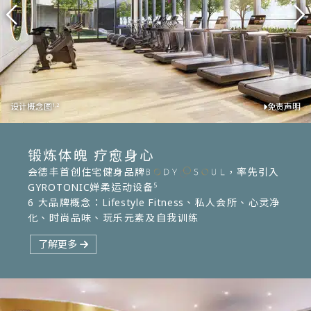
设计概念图
设计概念图
设计概念图
设计概念图
设计概念图
设计概念图
免责声明
免责声明
免责声明
免责声明
免责声明
免责声明
1,2
1,2
1,2
2
2
2
锻炼体魄 疗愈身心
会德丰首创住宅健身品牌
，率先引入
GYROTONIC
婵柔运动设备
5
Yoga Studio
Steam
滋养身心 星级水疗 美容殿堂
6 大品牌概念：
Lifestyle Fitness
、私人会所、心灵净
瑜伽坊
蒸气室
化、时尚品味、玩乐元素及自我训练
了解更多